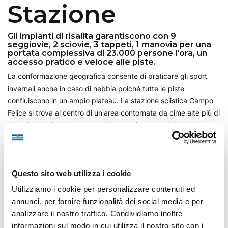
Stazione
Gli impianti di risalita garantiscono con 9
seggiovie, 2 sciovie, 3 tappeti, 1 manovia per una
portata complessiva di 23.000 persone l'ora, un
accesso pratico e veloce alle piste.
La conformazione geografica consente di praticare gli sport
invernali anche in caso di nebbia poiché tutte le piste
confluiscono in un ampio plateau. La stazione sciistica Campo
Felice si trova al centro di un'area contornata da cime alte più di
duemila metri ed innevate per la maggior parte della stagione
invernale e se, per caso la neve smarrisse la strada di casa, i
più moderni impianti di innevamento programmato sono pronti
ad intervenire per creare un ottimo fondo e quello spolverio che
Questo sito web utilizza i cookie
tanto piace agli sciatori.
Utilizziamo i cookie per personalizzare contenuti ed
annunci, per fornire funzionalità dei social media e per
Campo Felice
analizzare il nostro traffico. Condividiamo inoltre
Un modernissimo impianto ad automazione integrale, dotato di
informazioni sul modo in cui utilizza il nostro sito con i