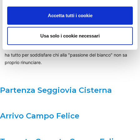
aspetta grandi e piccoli tutti i week end.
Accetta tutti i cookie
Campo Felice mette inoltre a disposizione un ampio ventaglio di
servizi, in loco e nei comuni della zona: ristoranti, locali di
ritrovo, alberghi, negozi per lo shopping e per le attrezzature
Usa solo i cookie necessari
tecniche. Campo Felice ospita 3 rinomate scuole di sci tra le più
importanti d' Italia. Campo Felice, da qualsiasi parte lo si guardi,
ha tutto per soddisfare chi alla "passione del bianco" non sa
proprio rinunciare.
Partenza Seggiovia Cisterna
Arrivo Campo Felice