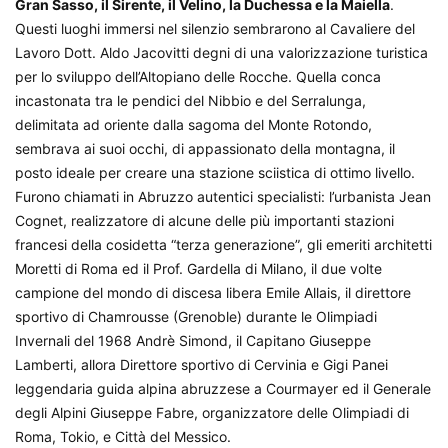
Gran Sasso, il Sirente, il Velino, la Duchessa e la Maiella
.
Questi luoghi immersi nel silenzio sembrarono al Cavaliere del
Lavoro Dott. Aldo Jacovitti degni di una valorizzazione turistica
per lo sviluppo dell’Altopiano delle Rocche. Quella conca
incastonata tra le pendici del Nibbio e del Serralunga,
delimitata ad oriente dalla sagoma del Monte Rotondo,
sembrava ai suoi occhi, di appassionato della montagna, il
posto ideale per creare una stazione sciistica di ottimo livello.
Furono chiamati in Abruzzo autentici specialisti: l’urbanista Jean
Cognet, realizzatore di alcune delle più importanti stazioni
francesi della cosidetta “terza generazione”, gli emeriti architetti
Moretti di Roma ed il Prof. Gardella di Milano, il due volte
campione del mondo di discesa libera Emile Allais, il direttore
sportivo di Chamrousse (Grenoble) durante le Olimpiadi
Invernali del 1968 Andrè Simond, il Capitano Giuseppe
Lamberti, allora Direttore sportivo di Cervinia e Gigi Panei
leggendaria guida alpina abruzzese a Courmayer ed il Generale
degli Alpini Giuseppe Fabre, organizzatore delle Olimpiadi di
Roma, Tokio, e Città del Messico.